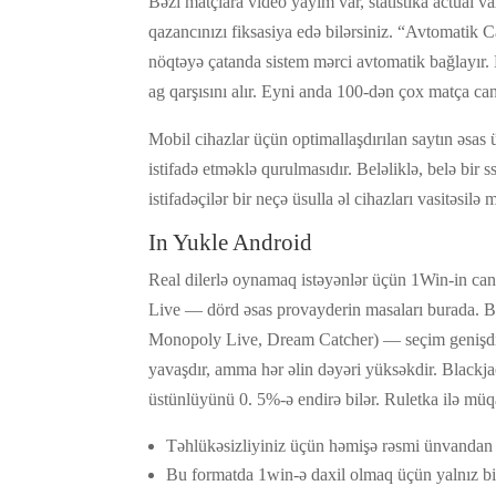
Bəzi matçlara video yayım var, statistika actual
qazancınızı fiksasiya edə bilərsiniz. “Avtomatik 
nöqtəyə çatanda sistem mərci avtomatik bağlayır. 
ag qarşısını alır. Eyni anda 100-dən çox matça 
Mobil cihazlar üçün optimallaşdırılan saytın əs
istifadə etməklə qurulmasıdır. Beləliklə, belə bir 
istifadəçilər bir neçə üsulla əl cihazları vasitəsil
In Yukle Android
Real dilerlə oynamaq istəyənlər üçün 1Win-in ca
Live — dörd əsas provayderin masaları burada. Bl
Monopoly Live, Dream Catcher) — seçim genişdir. 
yavaşdır, amma hər əlin dəyəri yüksəkdir. Blackjac
üstünlüyünü 0. 5%-ə endirə bilər. Ruletka ilə müq
Təhlükəsizliyiniz üçün həmişə rəsmi ünvandan i
Bu formatda 1win-ə daxil olmaq üçün yalnız bi