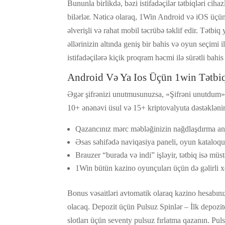
Bununla birlikdə, bəzi istifadəçilər tətbiqləri ciha
bilərlər. Nəticə olaraq, 1Win Android və iOS üçün a
əlverişli və rahat mobil təcrübə təklif edir. Tətbi
əllərinizin altında geniş bir bahis və oyun seçimi
istifadəçilərə kiçik proqram həcmi ilə sürətli bahi
Android Və Ya Ios Üçün 1win Tətbiq
Əgər şifrənizi unutmusunuzsa, «Şifrəni unutdum» 
10+ ənənəvi üsul və 15+ kriptovalyuta dəstəklənir. 
Qazancınız mərc məbləğinizin nağdlaşdırma anı
Əsas səhifədə naviqasiya paneli, oyun kataloqu 
Brauzer “burada və indi” işləyir, tətbiq isə müstə
1Win bütün kazino oyunçuları üçün də gəlirli xo
Bonus vəsaitləri avtomatik olaraq kazino hesabın
olacaq. Depozit üçün Pulsuz Spinlər – İlk depozit
slotları üçün seventy pulsuz fırlatma qazanın. Pu