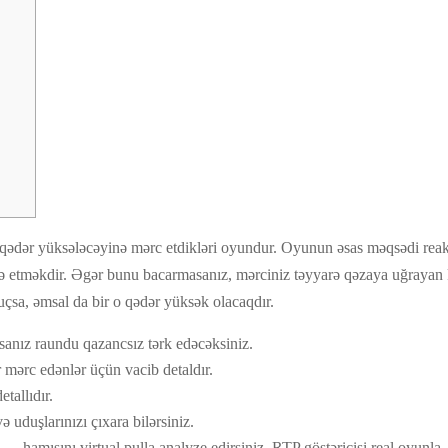
 qədər yüksələcəyinə mərc etdikləri oyundur. Oyunun əsas məqsədi reak
də etməkdir. Əgər bunu bacarmasanız, mərciniz təyyarə qəzaya uğrayan
çsa, əmsal da bir o qədər yüksək olacaqdır.
anız raundu qazancsız tərk edəcəksiniz.
 mərc edənlər üçün vacib detaldır.
etallıdır.
uduşlarınızı çıxara bilərsiniz.
 — hamısını virtual pulla analyze edirsiniz, RTP göstəricisi real oyunla