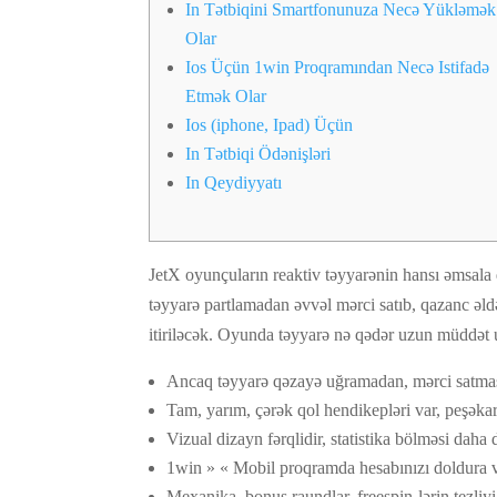
In Tətbiqini Smartfonunuza Necə Yükləmək
Olar
Ios Üçün 1win Proqramından Necə Istifadə
Etmək Olar
Ios (iphone, Ipad) Üçün
In Tətbiqi Ödənişləri
In Qeydiyyatı
JetX oyunçuların reaktiv təyyarənin hansı əmsala
təyyarə partlamadan əvvəl mərci satıb, qazanc əl
itiriləcək. Oyunda təyyarə nə qədər uzun müddət u
Ancaq təyyarə qəzayə uğramadan, mərci satmas
Tam, yarım, çərək qol hendikepləri var, peşəkar
Vizual dizayn fərqlidir, statistika bölməsi daha d
1win » « Mobil proqramda hesabınızı doldura və 
Mexanika, bonus raundlar, freespin-lərin tezliyi