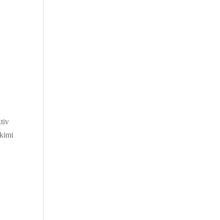
tiv
 kimi