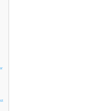
ər
nız