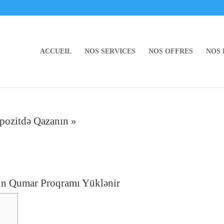
ACCUEIL
NOS SERVICES
NOS OFFRES
NOS
pozitdə Qazanın »
ün Qumar Proqramı Yüklənir