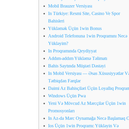
Mobil Brauzer Versiyası
In Türkiye: Resmi Site, Casino Ve Spor
Bahisleri
Yükləmək Üçün 1win Bonus
Android Telefonuna 1win Proqramını Necə
Yükləyim?
In Proqramında Qeydiyyat
Addım-addım Yükləmə Təlimatı
Bahis Saytında Müştəri Dəstəyi
In Mobil Versiyası — Əsas Xüsusiyyətlər V
Tətbiqdən Fərqlər
Daimi Az Bahisçiləri Üçün Loyallıq Proqra
Windows Üçün Pwa
Yeni Və Mövcud Az Mərcçilər Üçün 1win
Promosyonları
In Az-da Mərc Oynamağa Necə Başlamaq O
Ios Üçün 1win Proqramı: Yükləyin Və