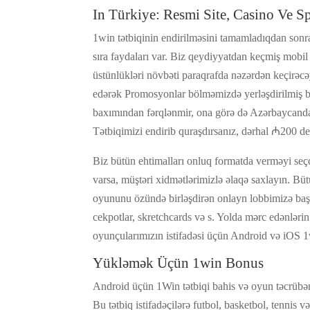
In Türkiye: Resmi Site, Casino Ve Sp
1win tətbiqinin endirilməsini tamamladıqdan sonr
sıra faydaları var. Biz qeydiyyatdan keçmiş mobil
üstünlükləri növbəti paraqrafda nəzərdən keçirəc
edərək Promosyonlar bölməmizdə yerləşdirilmiş bon
baxımından fərqlənmir, ona görə də Azərbaycandan
Tətbiqimizi endirib quraşdırsanız, dərhal ₼200 d
Biz bütün ehtimalları onluq formatda verməyi seç
varsa, müştəri xidmətlərimizlə əlaqə saxlayın. Bü
oyununu özündə birləşdirən onlayn lobbimizə baş çə
cekpotlar, skretchcards və s. Yolda mərc edənlər
oyunçularımızın istifadəsi üçün Android və iOS 1
Yükləmək Üçün 1win Bonus
Android üçün 1Win tətbiqi bahis və oyun təcrübən
Bu tətbiq istifadəçilərə futbol, basketbol, tennis