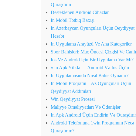
Quraşdırın
Desteklenen Android Cihazlar
In Mobil Tətbiq Baxışı
In Azərbaycan Oyunçuları Üçün Qeydiyyat
Hesabı
In Uygulama Arayüzü Ve Ana Kategoriler
Spor Bahisleri: Maç Öncesi Çizgisi Ve Canl
Ios Ve Android Için Bir Uygulama Var Mı?
« in Apk Yüklə — Android Və Ios Üçün
In Uygulamasında Nasıl Bahis Oynanır?
In Mobil Proqramı – Az Oyunçuları Üçün
Qeydiyyat Addımları
Win Qeydiyyat Prosesi
Maliyyə Əməliyyatları Və Ödənişlər
In Apk Android Üçün Endirin Və Quraşdırı
Android Telefonuna 1win Proqramını Necə
Quraşdırım?