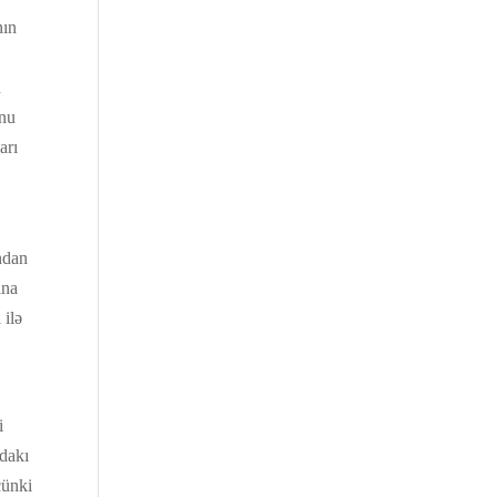
nın
n
unu
arı
ndan
ına
 ilə
i
ıdakı
çünki