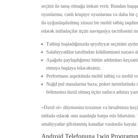
seçimi ilə tanış olmağa imkan verir. Bundan başqa, 
oyunlarına, canlı krupiye oyunlarına və daha bir
ilə uyğunlaşdırılmış xüsusi bir mobil tətbiq təqdim 
edərək istifadəçilər üçün naviqasiya təcrübəsini 
Tətbiqi başladığınızda qeydiyyat seçimini aydın
Səlahiyyətlilər tərəfindən kilidlənməni nəzərə a
Aşağıda paylaşdığımız bütün addımları keçsəni
etməyə başlaya biləcəksiniz.
Performans aspektində mobil tətbiq və mobil vers
Nağd pul masalarına baxa, poker turnirlərində i
bölməsinə daxil olmaq üçün sadəcə adınızı yaz
«Daxil ol» düyməsinə toxunun və hesabınıza keçi
istifadə edərək onu asanlıqla bərpa edə bilərsini
əməliyyatlar şifrələnmiş kanallar vasitəsilə həyata k
Android Telefonuna 1win Proqramı