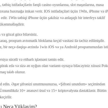
tətbiq istifadəçilərin fərqli casino oyunlarına, slot maşınlarına, masa
 çoxuna baxmağa imkan verir. IOS istifadəçiləri üçün 1Win, iPhone və i
edir. 1Win tətbiqi iPhone üçün şəkilsiz və anlaşıqlı bir interfeys təklif
mükəmməlləşdirir.
 və gözəl görə bilərsiniz.
laraq, proqram avtomatik bloklama keçid vasitəsi ilə təchiz edilmişdir.
z, bir neçə dəqiqə ərzində 1win iOS və ya Android proqramımızdan ist
iya sürətli və etibarlı işləməni təmin edir.
ştirak edə və sizə ən uyğun olan variantı oynaya biləcəyiniz xüsusi Pok
maq tələb olunur.
d edin. Əgər şifrənizi unutmusunuzsa, «Şifrəni unutdum» seçimindən
z. Ümumilikdə 10+ ənənəvi üsul və 15+ kriptovalyuta dəstəklənir. Bütün
eçirilir.
nı Necə Yükləyim?