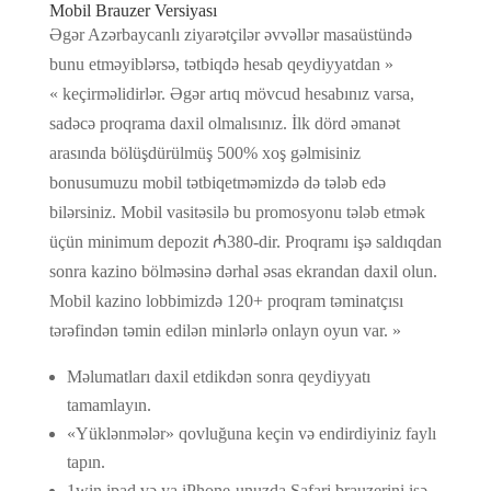
Mobil Brauzer Versiyası
Əgər Azərbaycanlı ziyarətçilər əvvəllər masaüstündə
bunu etməyiblərsə, tətbiqdə hesab qeydiyyatdan »
« keçirməlidirlər. Əgər artıq mövcud hesabınız varsa,
sadəcə proqrama daxil olmalısınız. İlk dörd əmanət
arasında bölüşdürülmüş 500% xoş gəlmisiniz
bonusumuzu mobil tətbiqetməmizdə də tələb edə
bilərsiniz. Mobil vasitəsilə bu promosyonu tələb etmək
üçün minimum depozit ₼380-dir. Proqramı işə saldıqdan
sonra kazino bölməsinə dərhal əsas ekrandan daxil olun.
Mobil kazino lobbimizdə 120+ proqram təminatçısı
tərəfindən təmin edilən minlərlə onlayn oyun var. »
Məlumatları daxil etdikdən sonra qeydiyyatı
tamamlayın.
«Yüklənmələr» qovluğuna keçin və endirdiyiniz faylı
tapın.
1win ipad və ya iPhone-unuzda Safari brauzerini işə