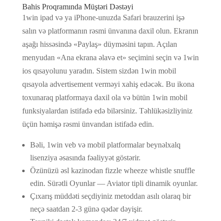
Bahis Proqramında Müştəri Dəstəyi
1win ipad və ya iPhone-unuzda Safari brauzerini işə
salın və platformanın rəsmi ünvanına daxil olun. Ekranın
aşağı hissəsində «Paylaş» düyməsini tapın. Açılan
menyudan «Ana ekrana əlavə et» seçimini seçin və 1win
ios qısayolunu yaradın. Sistem sizdən 1win mobil
qısayola advertisement verməyi xahiş edəcək. Bu ikona
toxunaraq platformaya daxil ola və bütün 1win mobil
funksiyalardan istifadə edə bilərsiniz. Təhlükəsizliyiniz
üçün həmişə rəsmi ünvandan istifadə edin.
Bəli, 1win veb və mobil platformalar beynəlxalq
lisenziya əsasında fəaliyyət göstərir.
Özünüzü əsl kazinodan fizzle wheeze whistle snuffle
edin. Sürətli Oyunlar — Aviator tipli dinamik oyunlar.
Çıxarış müddəti seçdiyiniz metoddan asılı olaraq bir
neçə saatdan 2-3 günə qədər dəyişir.