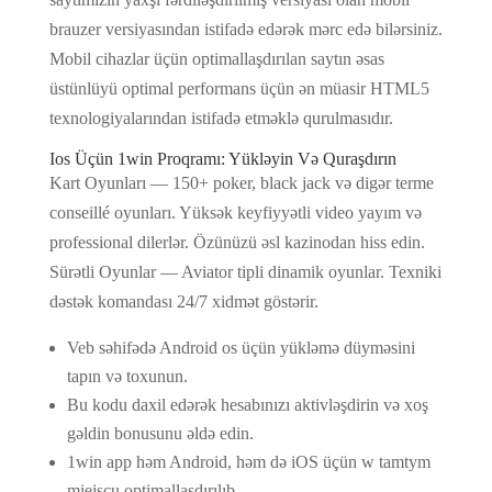
brauzer versiyasından istifadə edərək mərc edə bilərsiniz.
Mobil cihazlar üçün optimallaşdırılan saytın əsas
üstünlüyü optimal performans üçün ən müasir HTML5
texnologiyalarından istifadə etməklə qurulmasıdır.
Ios Üçün 1win Proqramı: Yükləyin Və Quraşdırın
Kart Oyunları — 150+ poker, black jack və digər terme
conseillé oyunları. Yüksək keyfiyyətli video yayım və
professional dilerlər. Özünüzü əsl kazinodan hiss edin.
Sürətli Oyunlar — Aviator tipli dinamik oyunlar. Texniki
dəstək komandası 24/7 xidmət göstərir.
Veb səhifədə Android os üçün yükləmə düyməsini
tapın və toxunun.
Bu kodu daxil edərək hesabınızı aktivləşdirin və xoş
gəldin bonusunu əldə edin.
1win app həm Android, həm də iOS üçün w tamtym
miejscu optimallaşdırılıb.