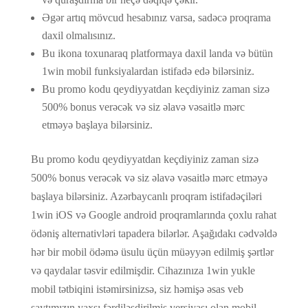
Əgər artıq mövcud hesabınız varsa, sadəcə proqrama
daxil olmalısınız.
Bu ikona toxunaraq platformaya daxil landa və bütün
1win mobil funksiyalardan istifadə edə bilərsiniz.
Bu promo kodu qeydiyyatdan keçdiyiniz zaman sizə
500% bonus verəcək və siz əlavə vəsaitlə mərc
etməyə başlaya bilərsiniz.
Bu promo kodu qeydiyyatdan keçdiyiniz zaman sizə
500% bonus verəcək və siz əlavə vəsaitlə mərc etməyə
başlaya bilərsiniz. Azərbaycanlı proqram istifadəçiləri
1win iOS və Google android proqramlarında çoxlu rahat
ödəniş alternativləri tapadera bilərlər. Aşağıdakı cədvəldə
hər bir mobil ödəmə üsulu üçün müəyyən edilmiş şərtlər
və qaydalar təsvir edilmişdir. Cihazınıza 1win yukle
mobil tətbiqini istəmirsinizsə, siz həmişə əsas veb
saytımızın yaxşı fərdiləşdirilmiş versiyası olan mobil