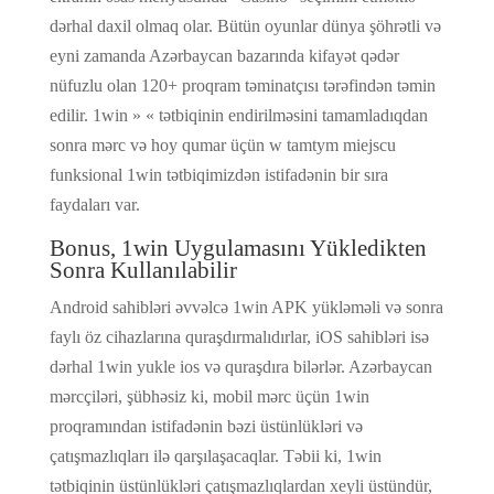
dərhal daxil olmaq olar. Bütün oyunlar dünya şöhrətli və
eyni zamanda Azərbaycan bazarında kifayət qədər
nüfuzlu olan 120+ proqram təminatçısı tərəfindən təmin
edilir. 1win » « tətbiqinin endirilməsini tamamladıqdan
sonra mərc və hoy qumar üçün w tamtym miejscu
funksional 1win tətbiqimizdən istifadənin bir sıra
faydaları var.
Bonus, 1win Uygulamasını Yükledikten
Sonra Kullanılabilir
Android sahibləri əvvəlcə 1win APK yükləməli və sonra
faylı öz cihazlarına quraşdırmalıdırlar, iOS sahibləri isə
dərhal 1win yukle ios və quraşdıra bilərlər. Azərbaycan
mərcçiləri, şübhəsiz ki, mobil mərc üçün 1win
proqramından istifadənin bəzi üstünlükləri və
çatışmazlıqları ilə qarşılaşacaqlar. Təbii ki, 1win
tətbiqinin üstünlükləri çatışmazlıqlardan xeyli üstündür,