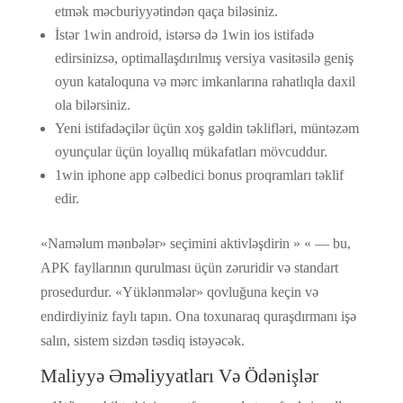
etmək məcburiyyətindən qaça biləsiniz.
İstər 1win android, istərsə də 1win ios istifadə
edirsinizsə, optimallaşdırılmış versiya vasitəsilə geniş
oyun kataloquna və mərc imkanlarına rahatlıqla daxil
ola bilərsiniz.
Yeni istifadəçilər üçün xoş gəldin təklifləri, müntəzəm
oyunçular üçün loyallıq mükafatları mövcuddur.
1win iphone app cəlbedici bonus proqramları təklif
edir.
«Naməlum mənbələr» seçimini aktivləşdirin » « — bu,
APK fayllarının qurulması üçün zəruridir və standart
prosedurdur. «Yüklənmələr» qovluğuna keçin və
endirdiyiniz faylı tapın. Ona toxunaraq quraşdırmanı işə
salın, sistem sizdən təsdiq istəyəcək.
Maliyyə Əməliyyatları Və Ödənişlər