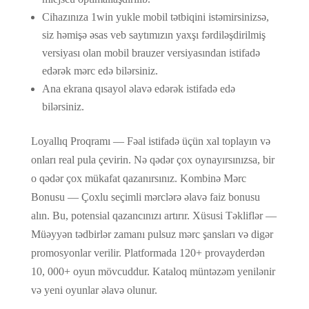
Cihazınıza 1win yukle mobil tətbiqini istəmirsinizsə,
siz həmişə əsas veb saytımızın yaxşı fərdiləşdirilmiş
versiyası olan mobil brauzer versiyasından istifadə
edərək mərc edə bilərsiniz.
Ana ekrana qısayol əlavə edərək istifadə edə
bilərsiniz.
Loyallıq Proqramı — Fəal istifadə üçün xal toplayın və
onları real pula çevirin. Nə qədər çox oynayırsınızsa, bir
o qədər çox mükafat qazanırsınız. Kombinə Mərc
Bonusu — Çoxlu seçimli mərclərə əlavə faiz bonusu
alın. Bu, potensial qazancınızı artırır. Xüsusi Təkliflər —
Müəyyən tədbirlər zamanı pulsuz mərc şansları və digər
promosyonlar verilir. Platformada 120+ provayderdən
10, 000+ oyun mövcuddur. Kataloq müntəzəm yenilənir
və yeni oyunlar əlavə olunur.