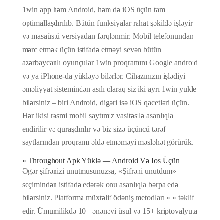
1win app həm Android, həm də iOS üçün tam
optimallaşdırılıb. Bütün funksiyalar rahat şəkildə işləyir
və masaüstü versiyadan fərqlənmir. Mobil telefonundan
mərc etmək üçün istifadə etməyi sevən bütün
azərbaycanlı oyunçular 1win proqramını Google android
və ya iPhone-da yükləyə bilərlər. Cihazınızın işlədiyi
əməliyyat sistemindən asılı olaraq siz iki ayrı 1win yukle
bilərsiniz – biri Android, digəri isə iOS qacetləri üçün.
Hər ikisi rəsmi mobil saytımız vasitəsilə asanlıqla
endirilir və quraşdırılır və biz sizə üçüncü tərəf
saytlarından proqramı əldə etməməyi məsləhət görürük.
« Throughout Apk Yüklə — Android Və Ios Üçün
Əgər şifrənizi unutmusunuzsa, «Şifrəni unutdum»
seçimindən istifadə edərək onu asanlıqla bərpa edə
bilərsiniz. Platforma müxtəlif ödəniş metodları » « təklif
edir. Ümumilikdə 10+ ənənəvi üsul və 15+ kriptovalyuta