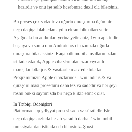
hazırdır və onu işə salıb hesabınıza daxil ola bilərsiniz.
Bu proses çox sadədir və uğurlu quraşdırma üçün bir
neçə dəqiqə tələb edən aydın ekran təlimatları verir.
Aşağıdakı bu addımları yerinə yetirsəniz, 1win apk indir
başlaya və sonra onu Android os cihazınızda uğurla
quraşdıra biləcəksiniz. Rəqabətli mobil əmsallarımızdan
istifadə edərək, Apple cihazları olan azərbaycanlı
mərcçilər tətbiqi iOS vasitəsilə mərc edə bilərlər.
Proqramımızın Apple cihazlarında 1win indir iOS və
quraşdırılması proseduru daha tez və sadədir və hər şeyi
rəsmi bukki saytımızda bir neçə kliklə etmək olar.
In Tətbiqi Ödənişləri
Platformada qeydiyyat prosesi sadə və sürətlidir. Bir
neçə dəqiqə ərzində hesab yaradıb dərhal 1win mobil
funksiyalardan istifadə edə bilərsiniz. Şəxsi