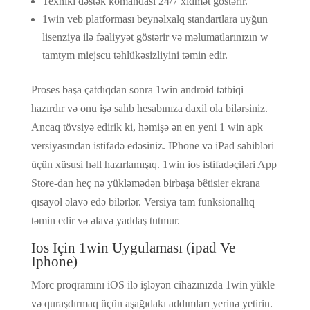
Texniki dəstək komandası 24/7 xidmət göstərir.
1win veb platforması beynəlxalq standartlara uyğun
lisenziya ilə fəaliyyət göstərir və məlumatlarınızın w
tamtym miejscu təhlükəsizliyini təmin edir.
Proses başa çatdıqdan sonra 1win android tətbiqi
hazırdır və onu işə salıb hesabınıza daxil ola bilərsiniz.
Ancaq tövsiyə edirik ki, həmişə ən en yeni 1 win apk
versiyasından istifadə edəsiniz. IPhone və iPad sahibləri
üçün xüsusi həll hazırlamışıq. 1win ios istifadəçiləri App
Store-dan heç nə yükləmədən birbaşa bêtisier ekrana
qısayol əlavə edə bilərlər. Versiya tam funksionallıq
təmin edir və əlavə yaddaş tutmur.
Ios Için 1win Uygulaması (ipad Ve
Iphone)
Mərc proqramını iOS ilə işləyən cihazınızda 1win yükle
və quraşdırmaq üçün aşağıdakı addımları yerinə yetirin.